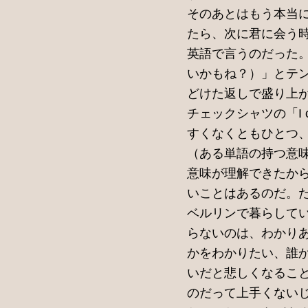
そのあとはもう本当
たら、次に君に会う
英語で言うのだった。そこ
いかもね？）」とテンポよ
どけた返しで盛り上
チェックシャツの「I ca
すくなくともひとつ
（ある単語の持つ意
意味が理解できたか
いことはあるのだ。
ベルリンで暮らして
らないのは、わかり
かをわかりたい、誰
いだと悲しくなるこ
のだって上手くない