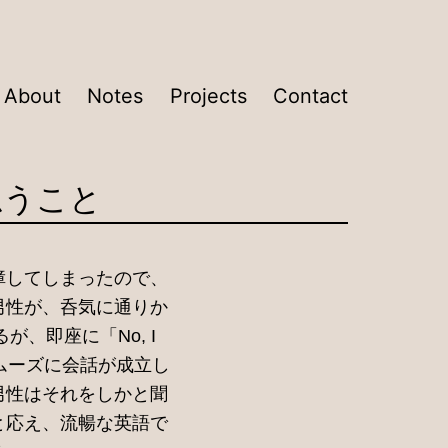
About
Notes
Projects
Contact
ら思うこと
障してしまったので、
男性が、呑気に通りか
るが、即座に「No, I
スムーズに会話が成立し
男性はそれをしかと聞
と応え、流暢な英語で