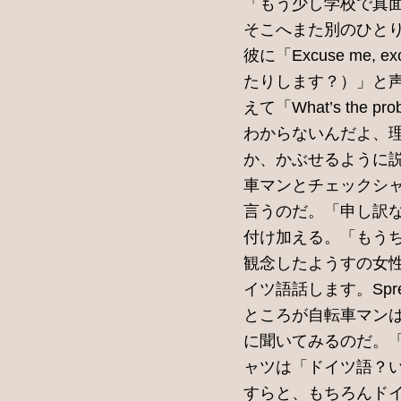
「もう少し学校で真
そこへまた別のひと
彼に「Excuse me, e
たりします？）」と声を
えて「What’s t
わからないんだよ、
か、かぶせるように
車マンとチェックシ
言うのだ。「申し訳
付け加える。「もう
観念したようすの女
イツ語話します。Spre
ところが自転車マンは即
に聞いてみるのだ。「Sp
ャツは「ドイツ語？
すらと、もちろんド