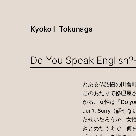
Kyoko I. Tokunaga
コ
Do You Speak E
ン
テ
ン
とある仏語圏の田舎
ツ
このあたりで修理屋
へ
かる。女性は「Do yo
ス
don’t. Sorr
キ
たせいだろうか、女
ッ
きとめたうえで「何
プ