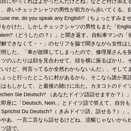
面目にやってればよかったんだけどね」などと付け加え
り、赤いチェックシャツの男性が前方から歩いてくる。
xcuse me, do you speak any English?（ちょ
かけた。しかしチェックシャツの男性もまた「English
he problem?（どうしたの？）」と聞き返す。自転車マン
理解できなくて・・」のセリフを脇で聞きながら女性は
説明した。「車が故障してしまったので、修理屋さんを
ャツのふたりは顔を見合わせて、頭を横に振るばかり。
ないけど、何言ってるか全然わからないんだ」、そして
ちょっと行ったところに村があるから、そこなら誰か英
性はもしかして、と最後の賭けに出た。カタコトのドイ
chen Sie Deutsch? （あなたドイツ語話せますか
座に「Deutsch, Nein.」とドイツ語で答えて、自
richst Du Deutsch?（ きみドイツ語、話せる？
いやあ、一言二言なら話せるけどね、流暢じゃないから
イツ語で。