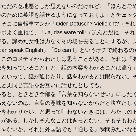
にただの意地悪としか思えないのだけれど、「ほんとご
時のために英語を話せるようになっておくよ」とチェッ
に自転車マンが「Oder Detusch? Vielleicht?
く重ねて、「Ja, das wäre toll!（ほんとだね、
がる。諦めた女性は力なくその場を去ることにするが、
n speak English」「So can I」というオチで終わる
、このコメディからわたしは思うことがある。それは「
味を知っていること）と、話の内容をわかることは違う
らといって、話が通じたり、話をわかるとは限らない。
たとえ同じ言語をお互いに話せたとしても。
いると、ときどき全部を「言葉を知らないせい」にした
あえないのは、言葉の意味を知らないからだと腹立たし
かをわかりたい、と思って叶わないときには、わたしの
とがある。しかしそんなことはきっとない。そもそもわ
じゃないか。それに外国語でも「通じる」瞬間みたいな