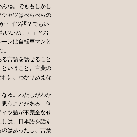
めんね。でももしかし
クシャツはぺらぺらの
（それかドイツ語？でもい
それもいいね！）」とお
シーンは自転車マンと
のだ。
ある言語を話せること
」ということ。言葉の
それに、わかりあえな
くなる。わたしがわか
く思うことがある。何
ドイツ語が不完全なせ
たしは、日本語を話す
ものはあったし、言葉