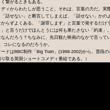
まく繋がるときもある。
メディからわたしが思うこと。それは、言葉の力だ。実
、「話せない」と断言してしまえば、「話せない」かの
なからずよくある。「謝罪します」と言葉で発するだけ
よ」と言うだけでほんとうには何も果たさない「約束」
はなんだろう？ちなみに、先日観た映画のなかで言って
、コレになるのだろうか。
はBBC制作「Big Train」(1998-2002)から。
切り取る英国ショートコメディ番組である。）