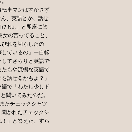
る。
自転車マンはすかさず
っとすみません、英語とか、話せ
? No.」と即座に答
の「彼女の言ってること、
しびれを切らしたの
探しているの」ー自転
そしてさらりと英語で
またもや流暢な英語で
語を話せるかもよ？」
ツ語で「わたし少しド
？）」と聞いてみたのだ。
分もまたチェックシャツ
）」。聞かれたチェックシ
ね！」と答えた。すら